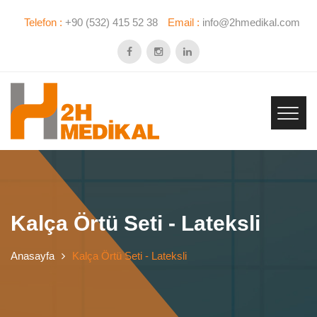
Telefon :
+90 (532) 415 52 38
Email :
info@2hmedikal.com
Kalça Örtü Seti - Lateksli
Anasayfa
Kalça Örtü Seti - Lateksli