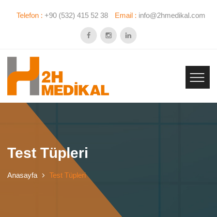
Telefon :
+90 (532) 415 52 38
Email :
info@2hmedikal.com
Test Tüpleri
Anasayfa
Test Tüpleri