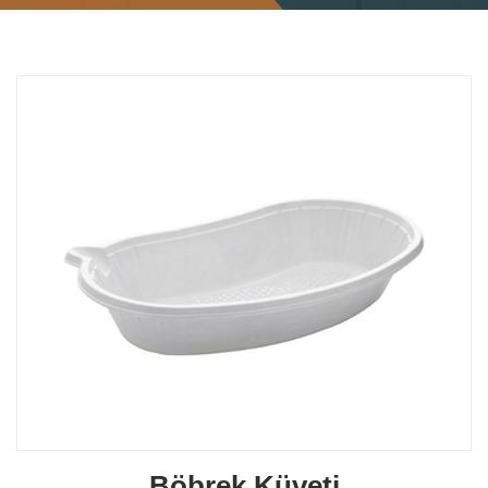
Böbrek Küveti