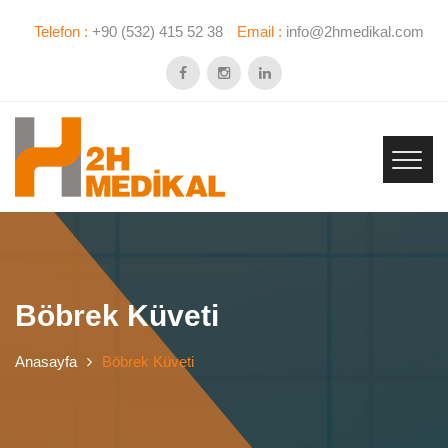
Telefon :
+90 (532) 415 52 38
Email :
info@2hmedikal.com
Böbrek Küveti
Anasayfa
Böbrek Küveti