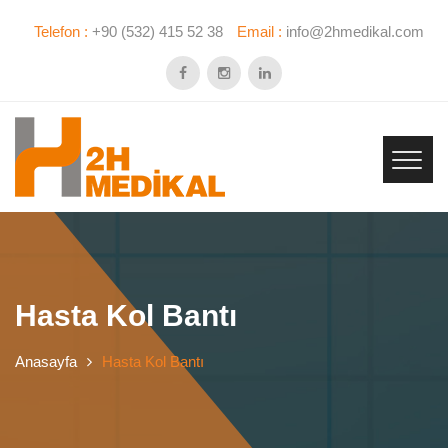
Telefon :
+90 (532) 415 52 38
Email :
info@2hmedikal.com
Hasta Kol Bantı
Anasayfa
Hasta Kol Bantı