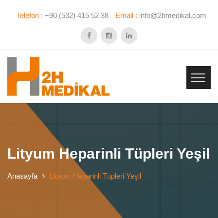
Telefon :
+90 (532) 415 52 38
Email :
info@2hmedikal.com
Lityum Heparinli Tüpleri Yeşil
Anasayfa
Lityum Heparinli Tüpleri Yeşil