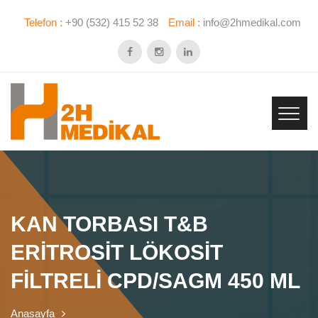
Telefon :
+90 (532) 415 52 38
Email :
info@2hmedikal.com
KAN TORBASI T&B
ERİTROSİT LÖKOSİT
FİLTRELİ CPD/SAGM 450 ML
Anasayfa