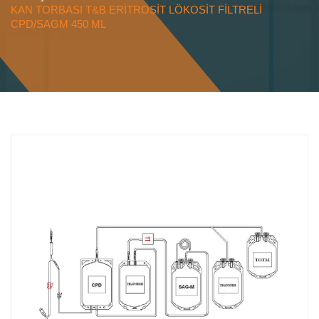
KAN TORBASI T&B ERİTROSİT LÖKOSİT FİLTRELİ
CPD/SAGM 450 ML