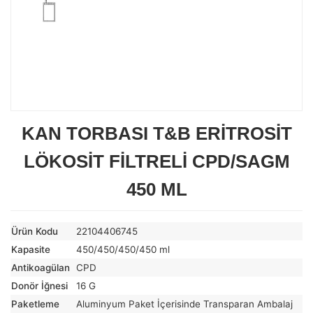
KAN TORBASI T&B ERİTROSİT
LÖKOSİT FİLTRELİ CPD/SAGM
450 ML
Ürün Kodu
22104406745
Kapasite
450/450/450/450 ml
Antikoagülan
CPD
Donör İğnesi
16 G
Paketleme
Aluminyum Paket İçerisinde Transparan Ambalaj