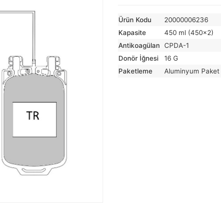
Ürün Kodu
20000006236
Kapasite
450 ml (450×2)
Antikoagülan
CPDA-1
Donör İğnesi
16 G
Paketleme
Aluminyum Paket 