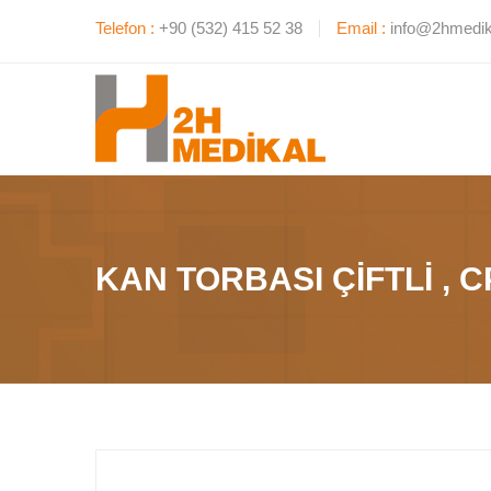
Telefon :
+90 (532) 415 52 38
Email :
info@2hmedik
KAN TORBASI ÇİFTLİ , 