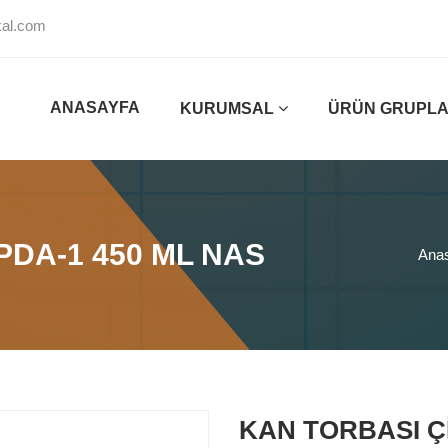
al.com
ANASAYFA
KURUMSAL
ÜRÜN GRUPLA
CPDA-1 450 ML NAS
Ana
KAN TORBASI Çİ