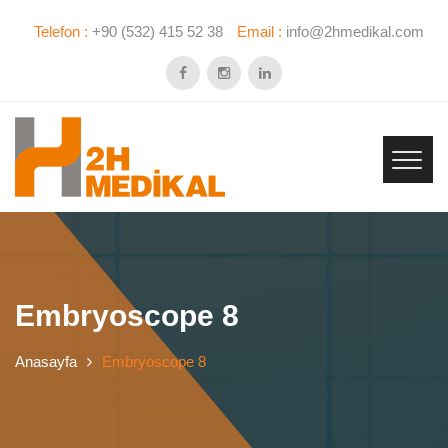
Telefon :
+90 (532) 415 52 38
Email :
info@2hmedikal.com
Embryoscope 8
Anasayfa
Embryoscope 8