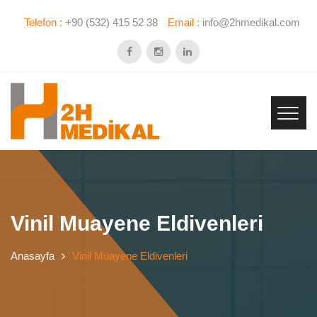
Telefon :
+90 (532) 415 52 38
Email :
info@2hmedikal.com
Vinil Muayene Eldivenleri
Anasayfa
Vinil Muayene Eldivenleri