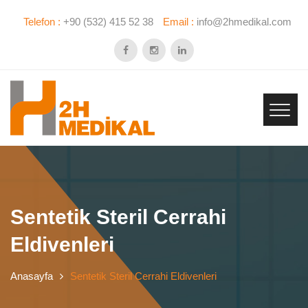
Telefon :
+90 (532) 415 52 38
Email :
info@2hmedikal.com
Sentetik Steril Cerrahi
Eldivenleri
Anasayfa
Sentetik Steril Cerrahi Eldivenleri