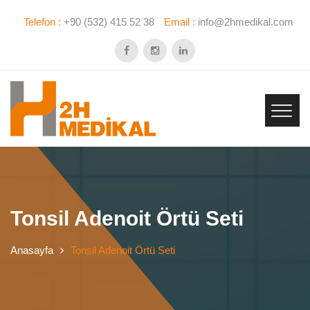
Telefon :
+90 (532) 415 52 38
Email :
info@2hmedikal.com
Tonsil Adenoit Örtü Seti
Anasayfa
Tonsil Adenoit Örtü Seti